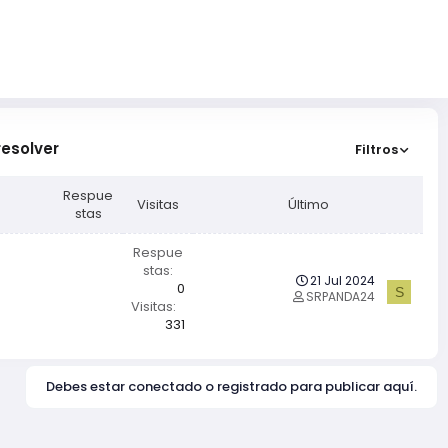
resolver
Filtros
Respue
Visitas
Último
stas
Respue
stas
21 Jul 2024
0
S
SRPANDA24
Visitas
331
Debes estar conectado o registrado para publicar aquí.