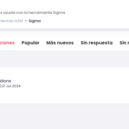
tas ayuda con la herramienta Sigma.
mientas GSM
Sigma
aciones
Popular
Más nuevos
Sin respuesta
Sin 
ddons
21 Jul 2024