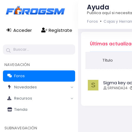
Ayuda
Publica aquí si necesi
Foros
Cajas y Herra
Acceder
Regístrate
Últimas actualiz
Título
NAVEGACIÓN
Foros
Sigma key a
S
Novedades
SRPANDA24
Recursos
Tienda
SUBNAVEGACIÓN