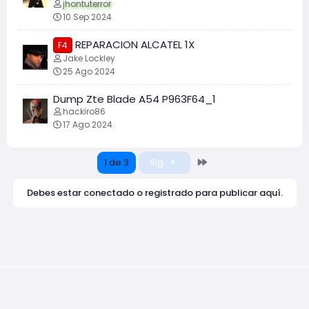
jhontuterror
10 Sep 2024
REPARACION ALCATEL 1X
F4
Jake Lockley
25 Ago 2024
Dump Zte Blade A54 P963F64_1
hackiro86
17 Ago 2024
Último
1 de 3
Sig.
Debes estar conectado o registrado para publicar aquí.
Contáctanos
Términos y reglas
Política de privacidad
Ayuda
Inicio