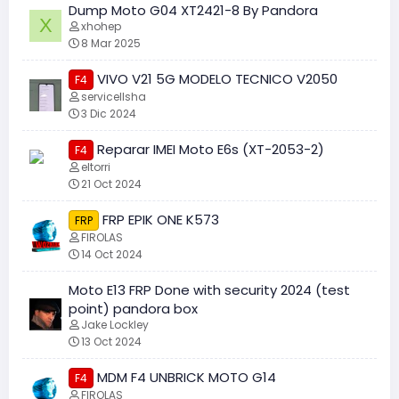
Dump Moto G04 XT2421-8 By Pandora
X
xhohep
8 Mar 2025
VIVO V21 5G MODELO TECNICO V2050
F4
servicellsha
3 Dic 2024
Reparar IMEI Moto E6s (XT-2053-2)
F4
eltorri
21 Oct 2024
FRP EPIK ONE K573
FRP
FIROLAS
14 Oct 2024
Moto E13 FRP Done with security 2024 (test
point) pandora box
Jake Lockley
13 Oct 2024
MDM F4 UNBRICK MOTO G14
F4
FIROLAS