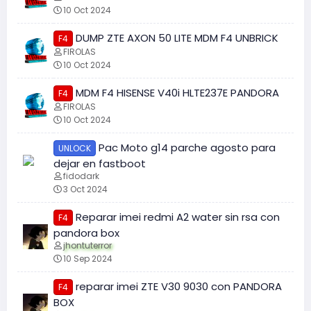
10 Oct 2024
DUMP ZTE AXON 50 LITE MDM F4 UNBRICK
F4
FIROLAS
10 Oct 2024
MDM F4 HISENSE V40i HLTE237E PANDORA
F4
FIROLAS
10 Oct 2024
Pac Moto g14 parche agosto para
UNLOCK
dejar en fastboot
fidodark
3 Oct 2024
Reparar imei redmi A2 water sin rsa con
F4
pandora box
jhontuterror
10 Sep 2024
reparar imei ZTE V30 9030 con PANDORA
F4
BOX