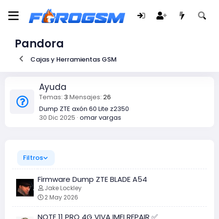
Pandora
Cajas y Herramientas GSM
Ayuda
Temas
3
Mensajes
26
Dump ZTE axón 60 Lite z2350
30 Dic 2025
omar vargas
Filtros
Firmware Dump ZTE BLADE A54
Jake Lockley
2 May 2026
NOTE 11 PRO 4G VIVA IMEI REPAIR ✅