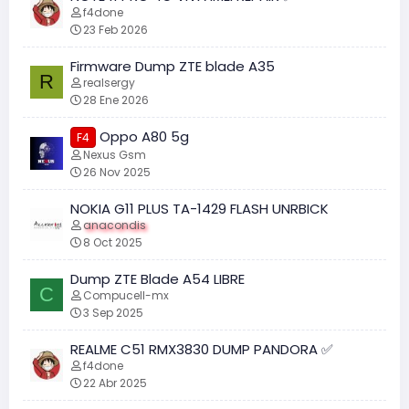
f4done
23 Feb 2026
Firmware Dump ZTE blade A35
R
realsergy
28 Ene 2026
Oppo A80 5g
F4
Nexus Gsm
26 Nov 2025
NOKIA G11 PLUS TA-1429 FLASH UNRBICK
anacondis
8 Oct 2025
Dump ZTE Blade A54 LIBRE
C
Compucell-mx
3 Sep 2025
REALME C51 RMX3830 DUMP PANDORA ✅
f4done
22 Abr 2025