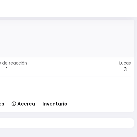
s de reacción
Lucas
1
3
es
Acerca
Inventario