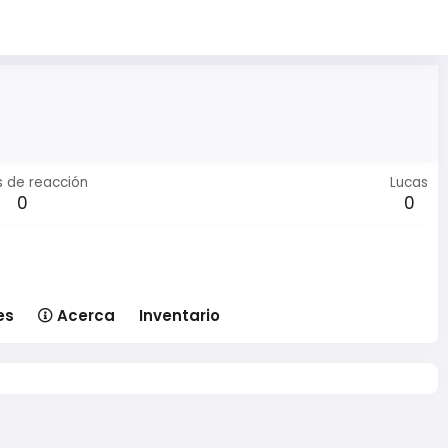
s de reacción
Lucas
0
0
es
Acerca
Inventario