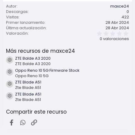
n
Autor
maxce24
Descargas
0
Visitas
422
Primer lanzamiento
28 Abr 2024
Última actualización
28 Abr 2024
0
Valoración
,
0 valoraciones
0
0
Más recursos de maxce24
e
s
ZTE Balde A3 2020
t
Icono del recurso
ZTE Balde A3 2020
r
e
Oppo Reno 10 5G Firmware Stock
l
Icono del recurso
Oppo Reno 10 5G
l
ZTE Blade A51
a
Icono del recurso
(
Zte Blade A51
s
ZTE Blade A51
)
Icono del recurso
Zte Blade A51
Compartir este recurso
Facebook
WhatsApp
Enlace