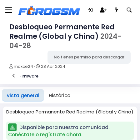
Desbloqueo Permanente Red
Realme (Global y China)
2024-
04-28
No tienes permiso para descargar
A
F
maxce24
28 Abr 2024
u
e
Firmware
t
c
o
h
r
a
d
Vista general
Histórico
e
c
r
Desbloqueo Permanente Red Realme (Global y China)
e
a
Disponible para nuestra comunidad.
c
i
Conéctate o regístrate ahora.
ó