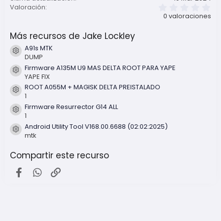
0
Valoración
,
0 valoraciones
0
0
Más recursos de Jake Lockley
e
s
A91s MTK
t
Icono del recurso
DUMP
r
e
Firmware A135M U9 MAS DELTA ROOT PARA YAPE
l
Icono del recurso
YAPE FIX
l
ROOT A055M + MAGISK DELTA PREISTALADO
a
Icono del recurso
(
1
s
Firmware Resurrector G14 ALL
)
Icono del recurso
1
Android Utility Tool V168.00.6688 (02:02:2025)
Icono del recurso
mtk
Compartir este recurso
Facebook
WhatsApp
Enlace