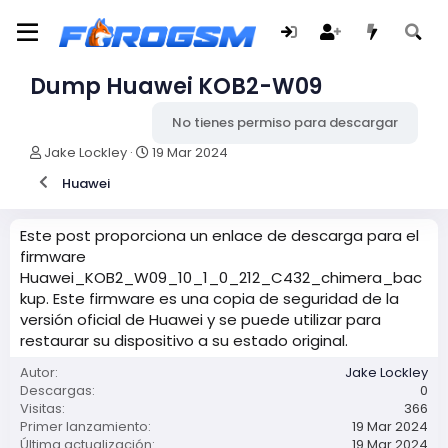
Dump Huawei KOB2-W09
No tienes permiso para descargar
A
F
Jake Lockley
19 Mar 2024
u
e
Huawei
t
c
o
h
r
a
Este post proporciona un enlace de descarga para el
d
firmware
e
Huawei_KOB2_W09_10_1_0_212_C432_chimera_bac
c
r
kup. Este firmware es una copia de seguridad de la
e
versión oficial de Huawei y se puede utilizar para
a
restaurar su dispositivo a su estado original.
c
i
Autor
Jake Lockley
ó
Descargas
0
n
Visitas
366
Primer lanzamiento
19 Mar 2024
Última actualización
19 Mar 2024