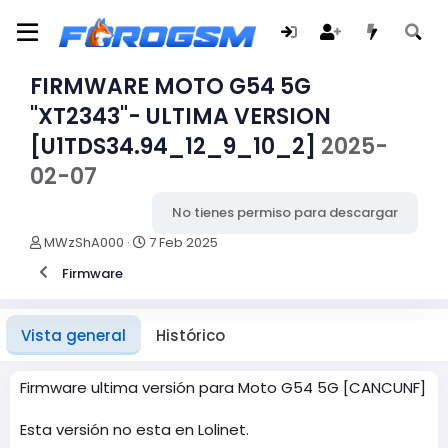
FIRMWARE MOTO G54 5G
"XT2343"- ULTIMA VERSION
[U1TDS34.94_12_9_10_2]
2025-
02-07
No tienes permiso para descargar
A
F
MWzShA000
7 Feb 2025
u
e
Firmware
t
c
o
h
r
a
d
Vista general
Histórico
e
c
r
Firmware ultima versión para Moto G54 5G [CANCUNF]
e
a
Esta versión no esta en Lolinet.
c