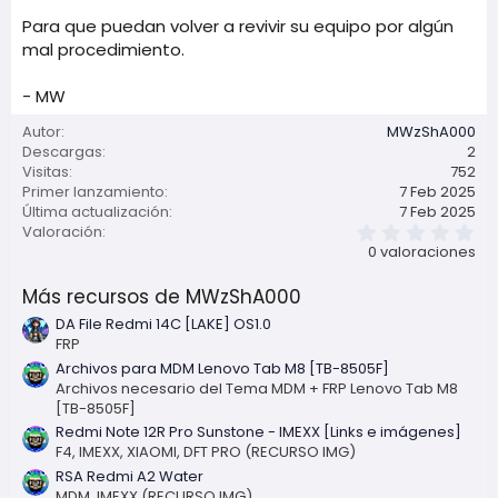
i
Para que puedan volver a revivir su equipo por algún
ó
mal procedimiento.
n
- MW
Autor
MWzShA000
Descargas
2
Visitas
752
Primer lanzamiento
7 Feb 2025
Última actualización
7 Feb 2025
0
Valoración
,
0 valoraciones
0
0
Más recursos de MWzShA000
e
s
DA File Redmi 14C [LAKE] OS1.0
t
FRP
r
e
Archivos para MDM Lenovo Tab M8 [TB-8505F]
l
Archivos necesario del Tema MDM + FRP Lenovo Tab M8
l
[TB-8505F]
a
(
Redmi Note 12R Pro Sunstone - IMEXX [Links e imágenes]
s
F4, IMEXX, XIAOMI, DFT PRO (RECURSO IMG)
)
RSA Redmi A2 Water
MDM, IMEXX (RECURSO IMG)