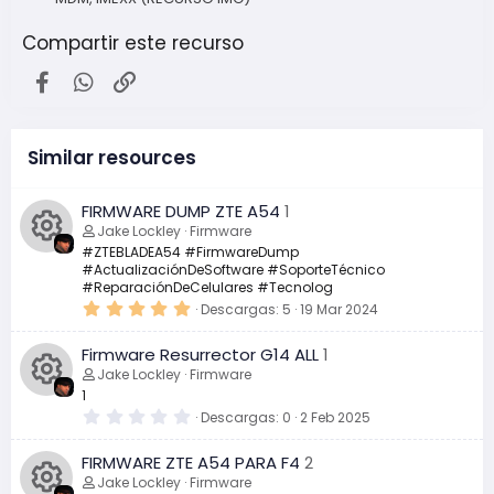
Compartir este recurso
Facebook
WhatsApp
Enlace
Similar resources
FIRMWARE DUMP ZTE A54
1
Jake Lockley
Firmware
#ZTEBLADEA54 #FirmwareDump
#ActualizaciónDeSoftware #SoporteTécnico
I
#ReparaciónDeCelulares #Tecnolog
5
Descargas
5
19 Mar 2024
c
,
0
Firmware Resurrector G14 ALL
1
0
o
e
Jake Lockley
Firmware
s
1
t
n
r
0
Descargas
0
2 Feb 2025
I
e
,
l
0
o
FIRMWARE ZTE A54 PARA F4
2
l
0
c
a
e
Jake Lockley
Firmware
(
s