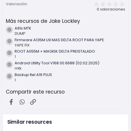
0
Valoración
,
0 valoraciones
0
0
Más recursos de Jake Lockley
e
s
A91s MTK
t
Icono del recurso
DUMP
r
e
Firmware A135M U9 MAS DELTA ROOT PARA YAPE
l
Icono del recurso
YAPE FIX
l
ROOT A055M + MAGISK DELTA PREISTALADO
a
Icono del recurso
(
1
s
Android Utility Tool V168.00.6688 (02:02:2025)
)
Icono del recurso
mtk
Backup Itel A16 PLUS
Icono del recurso
1
Compartir este recurso
Facebook
WhatsApp
Enlace
Similar resources