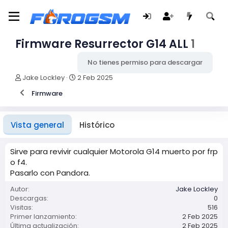
Firmware Resurrector G14 ALL
1
No tienes permiso para descargar
A
F
Jake Lockley
2 Feb 2025
u
e
Firmware
t
c
o
h
r
a
d
Vista general
Histórico
e
c
r
Sirve para revivir cualquier Motorola G14 muerto por frp
e
o f4.
a
Pasarlo con Pandora.
c
i
Autor
Jake Lockley
ó
Descargas
0
n
Visitas
516
Primer lanzamiento
2 Feb 2025
Última actualización
2 Feb 2025