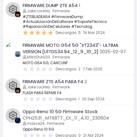
FIRMWARE DUMP ZTE A54
1
Jake Lockley
Firmware
#ZTEBLADEA54 #FirmwareDump
#ActualizaciónDeSoftware #SoporteTécnico
I
#ReparaciónDeCelulares #Tecnolog
5
Descargas
5
19 Mar 2024
c
,
0
FIRMWARE MOTO G54 5G "XT2343"- ULTIMA
0
o
e
VERSION [U1TDS34.94_12_9_10_2]
2025-02-07
s
MWzShA000
Firmware
t
n
r
MOTO G54 5G, CANCUNF
e
0
Descargas
2
7 Feb 2025
l
,
o
l
0
a
FIRMWARE ZTE A54 PARA F4
2
0
(
d
e
Jake Lockley
Firmware
s
s
)
FLASH PARA REPAIR F4
t
e
r
0
Descargas
1
20 Sep 2024
I
e
,
l
0
l
Oppo Reno 10 5G Firmware Stock
l
0
c
a
e
CPH2531_MT6877_EX_11_A.10_230604
(
s
r
maxce24
Firmware
s
t
o
)
r
Oppo Reno 10 5G
I
e
0
Descargas
0
21 Abr 2024