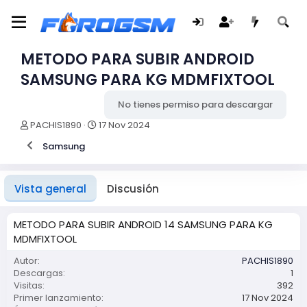
METODO PARA SUBIR ANDROID
SAMSUNG PARA KG MDMFIXTOOL
No tienes permiso para descargar
A
F
PACHIS1890
17 Nov 2024
u
e
Samsung
t
c
o
h
r
a
d
Vista general
Discusión
e
c
r
METODO PARA SUBIR ANDROID 14 SAMSUNG PARA KG
e
MDMFIXTOOL
a
c
Autor
PACHIS1890
i
Descargas
1
ó
Visitas
392
n
Primer lanzamiento
17 Nov 2024