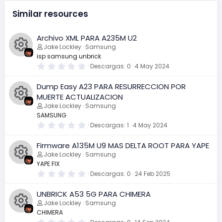
Similar resources
Archivo XML PARA A235M U2
Jake Lockley
Samsung
isp samsung unbrick
0
Descargas
0
4 May 2024
I
,
0
Dump Easy A23 PARA RESURRECCION POR
0
c
e
MUERTE ACTUALIZACION
s
Jake Lockley
Samsung
t
o
r
SAMSUNG
I
e
0
Descargas
1
4 May 2024
n
l
,
l
c
0
a
Firmware A135M U9 MAS DELTA ROOT PARA YAPE
0
o
(
e
Jake Lockley
Samsung
s
o
s
)
YAPE FIX
t
d
r
0
Descargas
0
24 Feb 2025
I
n
e
,
l
0
e
UNBRICK A53 5G PARA CHIMERA
l
0
c
o
a
e
Jake Lockley
Samsung
l
(
s
CHIMERA
s
t
o
d
)
r
0