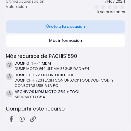
Última actualización
17 Nov 2024
0
Valoración
,
0 valoraciones
0
0
e
Únete a la discusión
s
t
r
Más información
e
l
l
a
Más recursos de PACHIS1890
(
s
DUMP G14 +F4 MDM
Icono del recurso
)
DUMP MOTO G14 ULTIMA SEGURIDAD +F4
DUMP CPH1723 BY UNLOCKTOOL
Icono del recurso
DUMP CPH1723 FLASH CON UNLOCKTOOL VOL+ VOL- Y
CONECTAS USB A LA PC
ARCHIVOS MDM MOTO G54 + TOOL
Icono del recurso
MDM MOTO G54
Compartir este recurso
Facebook
WhatsApp
Enlace