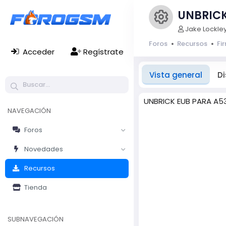
UNBRICK
Icono 
A
Jake Lockle
u
Foros
Recursos
Fi
t
Acceder
Regístrate
o
r
Vista general
Di
UNBRICK EUB PARA A53
NAVEGACIÓN
Foros
Novedades
Recursos
Tienda
SUBNAVEGACIÓN