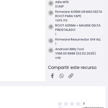
a
A91s MTK
(
Icono del recurso
DUMP
s
Firmware A135M U9 MAS DELTA
)
Icono del recurso
ROOT PARA YAPE
YAPE FIX
ROOT A055M + MAGISK DELTA
Icono del recurso
PREISTALADO
1
Firmware Resurrector G14 ALL
Icono del recurso
1
Android Utility Tool
Icono del recurso
V168.00.6688 (02:02:2025)
mtk
Compartir este recurso
Facebook
WhatsApp
Enlace
0
0
,
valoraciones