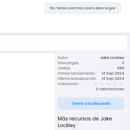
No tienes permiso para descargar
Autor
Jake Lockley
Descargas
0
Visitas
589
Primer lanzamiento
14 Sep 2024
Última actualización
14 Sep 2024
0
Valoración
,
0 valoraciones
0
0
e
Únete a la discusión
s
t
r
Más recursos de Jake
e
l
Lockley
l