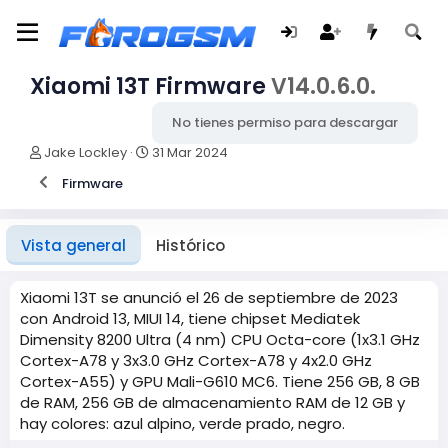
Xiaomi 13T Firmware
V14.0.6.0.
No tienes permiso para descargar
A
F
Jake Lockley
31 Mar 2024
u
e
Firmware
t
c
o
h
r
a
d
Vista general
Histórico
e
c
r
Xiaomi 13T se anunció el 26 de septiembre de 2023
e
con Android 13, MIUI 14, tiene chipset Mediatek
a
Dimensity 8200 Ultra (4 nm) CPU Octa-core (1x3.1 GHz
c
Cortex-A78 y 3x3.0 GHz Cortex-A78 y 4x2.0 GHz
i
Cortex-A55) y GPU Mali-G610 MC6. Tiene 256 GB, 8 GB
ó
de RAM, 256 GB de almacenamiento RAM de 12 GB y
n
hay colores: azul alpino, verde prado, negro.