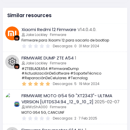
Similar resources
Xiaomi Redmi 12 Firmware
V14.0.4.0.
Jake Lockley
Firmware
Firmware para Xiaomi 12 para sacarlo de bootlop
0
Descargas
0
31 Mar 2024
,
0
FIRMWARE DUMP ZTE A54
1
0
e
Jake Lockley
Firmware
s
#ZTEBLADEA54 #FirmwareDump
t
#ActualizaciónDeSoftware #SoporteTécnico
r
I
e
#ReparaciónDeCelulares #Tecnolog
l
5
Descargas
5
19 Mar 2024
l
c
,
a
0
(
FIRMWARE MOTO G54 5G "XT2343"- ULTIMA
0
s
o
e
VERSION [U1TDS34.94_12_9_10_2]
2025-02-07
)
s
MWzShA000
Firmware
t
n
r
MOTO G54 5G, CANCUNF
e
0
Descargas
2
7 Feb 2025
l
,
o
l
0
a