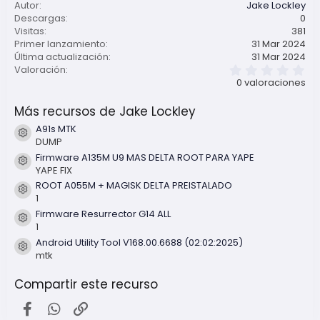
Autor
Jake Lockley
Descargas
0
Visitas
381
Primer lanzamiento
31 Mar 2024
Última actualización
31 Mar 2024
0
Valoración
,
0 valoraciones
0
0
Más recursos de Jake Lockley
e
s
A91s MTK
t
Icono del recurso
DUMP
r
e
Firmware A135M U9 MAS DELTA ROOT PARA YAPE
l
Icono del recurso
YAPE FIX
l
ROOT A055M + MAGISK DELTA PREISTALADO
a
Icono del recurso
(
1
s
Firmware Resurrector G14 ALL
)
Icono del recurso
1
Android Utility Tool V168.00.6688 (02:02:2025)
Icono del recurso
mtk
Compartir este recurso
Facebook
WhatsApp
Enlace