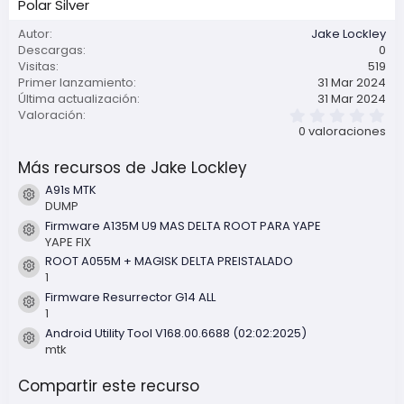
Polar Silver
Autor
Jake Lockley
Descargas
0
Visitas
519
Primer lanzamiento
31 Mar 2024
Última actualización
31 Mar 2024
0
Valoración
,
0 valoraciones
0
0
Más recursos de Jake Lockley
e
s
A91s MTK
t
Icono del recurso
DUMP
r
e
Firmware A135M U9 MAS DELTA ROOT PARA YAPE
l
Icono del recurso
YAPE FIX
l
ROOT A055M + MAGISK DELTA PREISTALADO
a
Icono del recurso
(
1
s
Firmware Resurrector G14 ALL
)
Icono del recurso
1
Android Utility Tool V168.00.6688 (02:02:2025)
Icono del recurso
mtk
Compartir este recurso