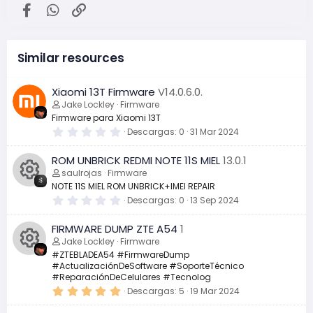
Facebook
WhatsApp
Enlace
Similar resources
Xiaomi 13T Firmware
V14.0.6.0.
Jake Lockley
Firmware
Firmware para Xiaomi 13T
0
Descargas
0
31 Mar 2024
,
0
ROM UNBRICK REDMI NOTE 11S MIEL
13.0.1
0
e
saulrojas
Firmware
s
NOTE 11S MIEL ROM UNBRICK+IMEI REPAIR
t
r
0
Descargas
0
13 Sep 2024
I
e
,
l
0
FIRMWARE DUMP ZTE A54
1
l
0
c
a
e
Jake Lockley
Firmware
(
s
#ZTEBLADEA54 #FirmwareDump
s
t
o
#ActualizaciónDeSoftware #SoporteTécnico
)
r
I
e
#ReparaciónDeCelulares #Tecnolog
n
l
5
Descargas
5
19 Mar 2024
l
c
,
a
0