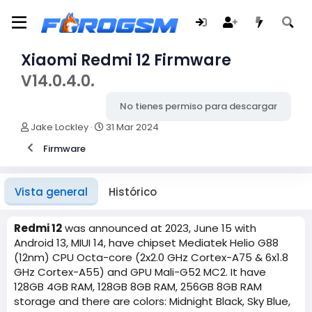
Xiaomi Redmi 12 Firmware
V14.0.4.0.
No tienes permiso para descargar
A
F
Jake Lockley
31 Mar 2024
u
e
Firmware
t
c
o
h
r
a
d
Vista general
Histórico
e
c
r
Redmi 12
was announced at 2023, June 15 with
e
Android 13, MIUI 14, have chipset Mediatek Helio G88
a
(12nm) CPU Octa-core (2x2.0 GHz Cortex-A75 & 6x1.8
c
GHz Cortex-A55) and GPU Mali-G52 MC2. It have
i
128GB 4GB RAM, 128GB 8GB RAM, 256GB 8GB RAM
ó
storage and there are colors: Midnight Black, Sky Blue,
n