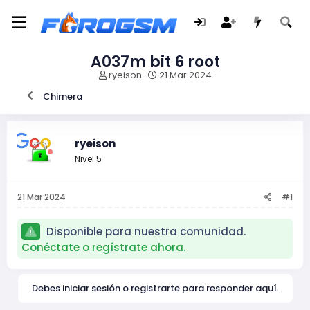
A037m bit 6 root
I
F
ryeison
21 Mar 2024
n
e
Chimera
i
c
c
h
i
a
a
d
ryeison
d
e
Nivel 5
o
i
r
n
d
i
21 Mar 2024
#1
e
c
l
i
t
o
Disponible para nuestra comunidad.
e
Conéctate o regístrate ahora.
m
a
Debes iniciar sesión o registrarte para responder aquí.