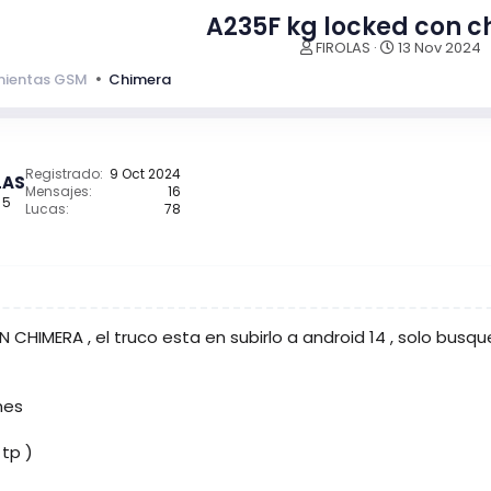
A235F kg locked con 
I
F
FIROLAS
13 Nov 2024
n
e
mientas GSM
Chimera
i
c
c
h
i
a
a
d
d
e
Registrado
9 Oct 2024
LAS
o
i
Mensajes
16
 5
r
n
Lucas
78
d
i
e
c
l
i
t
o
e
m
HIMERA , el truco esta en subirlo a android 14 , solo busqu
a
nes
tp )