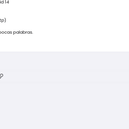
id 14
tp)
pocas palabras.
ok
atsApp
Enlace