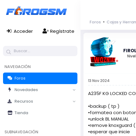
Foros
Cajas y Herra
Acceder
Regístrate
FIRO
Nivel
NAVEGACIÓN
Foros
13 Nov 2024
Novedades
A235F KG LOCKED CON C
Recursos
•backup ( tp )
•formatea con boto
Tienda
•unlock BL MANUAL
•remove knoxguard ( 
•esperar que inicie
SUBNAVEGACIÓN