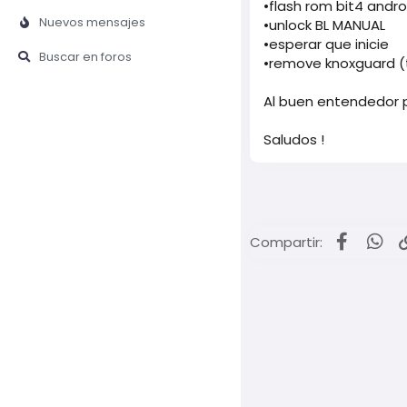
•flash rom bit4 andro
Nuevos mensajes
•unlock BL MANUAL
•esperar que inicie
Buscar en foros
•remove knoxguard (
Al buen entendedor 
Saludos !
Facebo
Wh
Compartir: