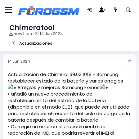
Chimeratool
I
F
hewitson
14 Jun 2024
n
e
Actualizaciones
i
c
c
h
i
a
a
d
14 Jun 2024
d
e
o
i
Actualización de Chimera: 39.63.1051 - Samsung
r
n
restablecer estado de la batería y varios arreglos
d
i
Arreglos y mejoras Samsung Exynos
e
c
• añadió un nuevo procedimiento de
l
i
restablecimiento del estado de la batería
t
o
e
(disponible en el modo EUB), que puede ser utilizado
m
para restablecer el recuento del ciclo de carga de la
a
batería después de cambiar la batería
• Corregió un error en el procedimiento de
reparación de IMEI, que podría revertir el IMEI al