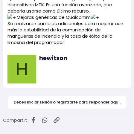
dispositivos MTK. Es una función avanzada, que
debería usarse como último recurso.
Mejoras genéricas de Qualcomm
Se realizaron cambios adicionales para mejorar aún
más la estabilidad de la comunicación de
mangueras de incendio y la tasa de éxito de la
limosna del programador
E
hewitson
s
H
c
r
i
t
o
p
o
Debes iniciar sesión o registrarte para responder aquí.
r
Facebook
WhatsApp
Enlace
Compartir: