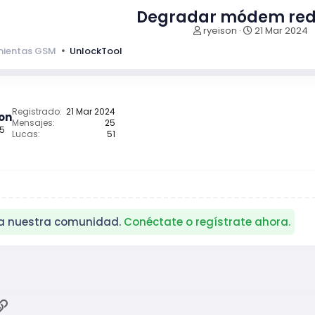
Degradar módem red
I
F
ryeison
21 Mar 2024
n
e
mientas GSM
UnlockTool
i
c
c
h
i
a
a
d
d
e
Registrado
21 Mar 2024
son
o
i
Mensajes
25
 5
r
n
Lucas
51
d
i
e
c
l
i
t
o
e
m
a
ra nuestra comunidad.
Conéctate o regístrate ahora.
ok
atsApp
Enlace