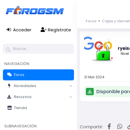
Foros
Cajas y Herra
Acceder
Regístrate
ryei
Nivel
NAVEGACIÓN
Foros
21 Mar 2024
Novedades
Disponible pa
Recursos
Tienda
Facebo
Wh
SUBNAVEGACIÓN
Compartir: