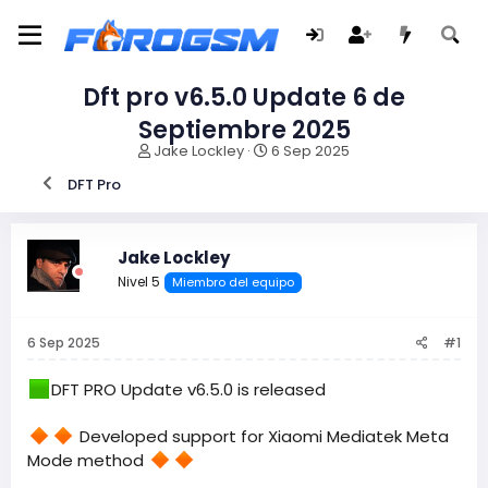
Dft pro v6.5.0 Update 6 de
Septiembre 2025
I
F
Jake Lockley
6 Sep 2025
n
e
DFT Pro
i
c
c
h
i
a
a
d
Jake Lockley
d
e
Nivel 5
Miembro del equipo
o
i
r
n
d
i
6 Sep 2025
#1
e
c
l
i
t
o
DFT PRO Update v6.5.0 is released
e
m
Developed support for Xiaomi Mediatek Meta
a
Mode method