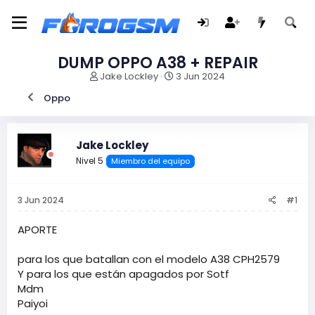
DUMP OPPO A38 + REPAIR
I
F
Jake Lockley
3 Jun 2024
n
e
Oppo
i
c
c
h
i
a
a
d
Jake Lockley
d
e
Nivel 5
Miembro del equipo
o
i
r
n
d
i
3 Jun 2024
#1
e
c
l
i
t
o
APORTE
e
m
para los que batallan con el modelo A38 CPH2579
a
Y para los que están apagados por Sotf
Mdm
Paiyoi