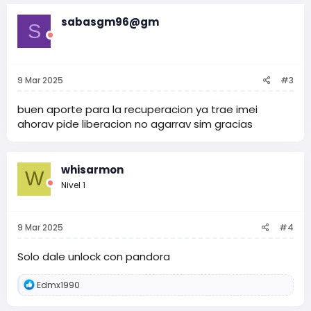
sabasgm96@gm
S
9 Mar 2025
#3
buen aporte para la recuperacion ya trae imei
ahorav pide liberacion no agarrav sim gracias
whisarmon
W
Nivel 1
9 Mar 2025
#4
Solo dale unlock con pandora
R
Edmx1990
e
a