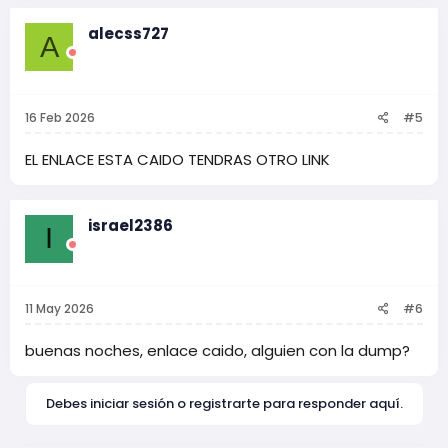
c
c
alecss727
A
i
o
n
e
s
16 Feb 2026
#5
:
EL ENLACE ESTA CAIDO TENDRAS OTRO LINK
israel2386
I
11 May 2026
#6
buenas noches, enlace caido, alguien con la dump?
Debes iniciar sesión o registrarte para responder aquí.