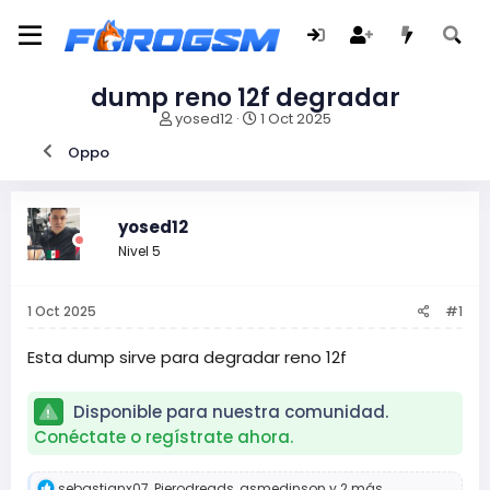
dump reno 12f degradar
I
F
yosed12
1 Oct 2025
n
e
Oppo
i
c
c
h
i
a
a
d
yosed12
d
e
Nivel 5
o
i
r
n
d
i
1 Oct 2025
#1
e
c
l
i
t
o
Esta dump sirve para degradar reno 12f
e
m
Disponible para nuestra comunidad.
a
Conéctate o regístrate ahora.
R
sebastianx07
,
Pierodreads
,
gsmedinson
y 2 más