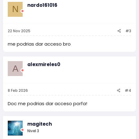
c
nardo161016
N
i
o
n
e
s
22 Nov 2025
#3
:
me podrias dar acceso bro
alexmireles0
A
8 Feb 2026
#4
Doc me podrias dar acceso porfa!
magitech
Nivel 3