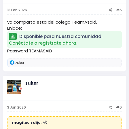
13 Feb 2026
#5
yo comparto esta del colega TeamAsaid,
Enlace:
Disponible para nuestra comunidad.
Conéctate o regístrate ahora.
Password TEAMASAID
R
zuker
e
a
c
c
zuker
i
o
n
e
s
3 Jun 2026
#6
:
magitech dijo: