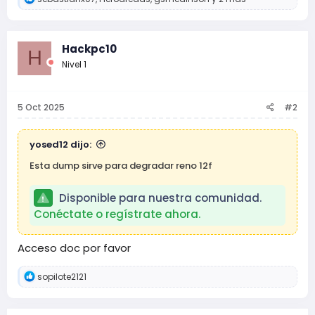
e
a
c
c
Hackpc10
H
i
Nivel 1
o
n
e
s
5 Oct 2025
#2
:
yosed12 dijo:
Esta dump sirve para degradar reno 12f
Disponible para nuestra comunidad.
Conéctate o regístrate ahora.
Acceso doc por favor
R
sopilote2121
e
a
c