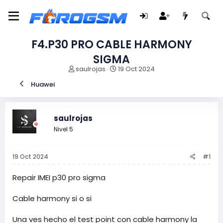
F4.P30 PRO CABLE HARMONY
SIGMA
I
F
saulrojas
19 Oct 2024
n
e
Huawei
i
c
c
h
i
a
a
d
saulrojas
d
e
Nivel 5
o
i
r
n
d
i
19 Oct 2024
#1
e
c
l
i
t
o
Repair IMEI p30 pro sigma
e
m
Cable harmony si o si
a
Una ves hecho el test point con cable harmony la