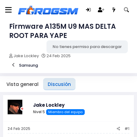
Firmware A135M U9 MAS DELTA
ROOT PARA YAPE
No tienes permiso para descargar
I
F
Jake Lockley
24 Feb 2025
n
e
Samsung
i
c
c
h
i
a
a
d
Vista general
Discusión
d
e
o
i
r
n
Jake Lockley
d
i
e
c
Nivel 5
Miembro del equipo
l
i
t
o
e
24 Feb 2025
#1
m