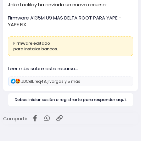
a
Jake Lockley ha enviado un nuevo recurso:
Firmware A135M U9 MAS DELTA ROOT PARA YAPE
-
YAPE FIX
Firmware editado
para instalar bancos.
Leer más sobre este recurso...
R
JDCell
,
req48
,
jlvargas
y 5 más
e
a
c
Debes iniciar sesión o registrarte para responder aquí.
c
i
o
n
Facebook
WhatsApp
Enlace
Compartir:
e
s
: