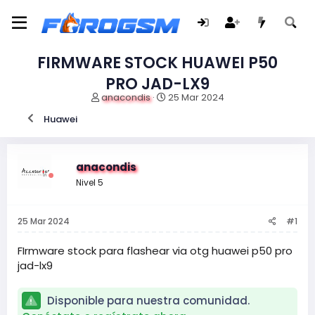
FIRMWARE STOCK HUAWEI P50
PRO JAD-LX9
I
F
anacondis
25 Mar 2024
n
e
Huawei
i
c
c
h
i
a
a
d
anacondis
d
e
Nivel 5
o
i
r
n
d
i
25 Mar 2024
#1
e
c
l
i
t
o
FIrmware stock para flashear via otg huawei p50 pro
e
jad-lx9
m
a
Disponible para nuestra comunidad.