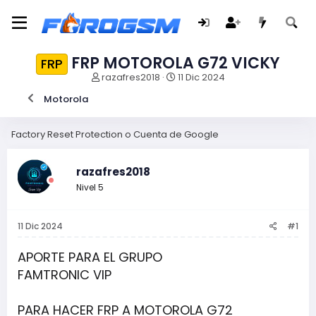
FRP MOTOROLA G72 VICKY
FRP
I
F
razafres2018
11 Dic 2024
n
e
Motorola
i
c
c
h
i
a
Factory Reset Protection o Cuenta de Google
a
d
d
e
o
i
razafres2018
r
n
Nivel 5
d
i
e
c
l
i
11 Dic 2024
#1
t
o
e
m
APORTE PARA EL GRUPO
a
FAMTRONIC VIP
PARA HACER FRP A MOTOROLA G72