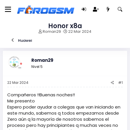
Honor x8a
I
F
Roman29
22 Mar 2024
n
e
Huawei
i
c
c
h
i
a
a
d
Roman29
d
e
Nivel 5
o
i
r
n
d
i
22 Mar 2024
#1
e
c
l
i
t
o
Compañeros !!Buenas noches!!
e
Me presento
m
Espero poder ayudar a colegas que van iniciando en
a
este mundo, sabemos q todos empezamos desde
Zero aún q la mayoría de nosotros sabemos el
proceso pero hay principiantes q muchas veces no