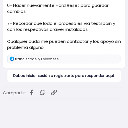
6- Hacer nuevamente Hard Reset para guardar
cambios
7- Recordar que lodo el proceso es vía testspoin y
con los respectivos draiver instalados
Cualquier duda me pueden contactar y los apoyo sin
problema alguno
R
franciscodej
y
Eseemese
e
a
c
Debes iniciar sesión o registrarte para responder aquí.
c
i
o
n
Facebook
WhatsApp
Enlace
Compartir:
e
s
: