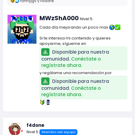
R
ronnyjgv
y
f4done
e
a
c
E
MWzShA000
Nivel 5
c
s
i
c
Cada día mejorando un poco mas
o
r
n
i
Si te interesa mi contenido y quieres
e
t
apoyarme, sígueme en
s
:
o
Disponible para nuestra
p
comunidad.
Conéctate o
o
regístrate ahora.
r
y regálame una recomendación por
Disponible para nuestra
comunidad.
Conéctate o
regístrate ahora.
f4done
Nivel 5
Miembro del equipo