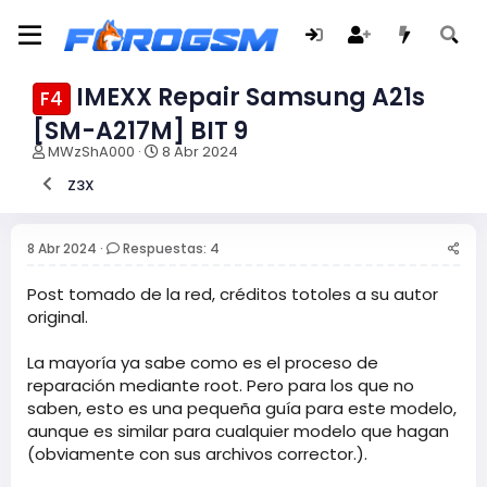
IMEXX Repair Samsung A21s
F4
[SM-A217M] BIT 9
I
F
MWzShA000
8 Abr 2024
n
e
Z3X
i
c
c
h
i
a
a
d
8 Abr 2024
Respuestas: 4
d
e
o
i
Post tomado de la red, créditos totoles a su autor
r
n
original.
d
i
e
c
La mayoría ya sabe como es el proceso de
l
i
reparación mediante root. Pero para los que no
t
o
e
saben, esto es una pequeña guía para este modelo,
m
aunque es similar para cualquier modelo que hagan
a
(obviamente con sus archivos corrector.).