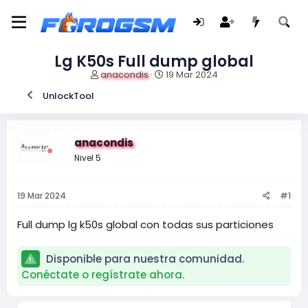
Lg K50s Full dump global
I
F
anacondis
19 Mar 2024
n
e
UnlockTool
i
c
c
h
i
a
a
d
anacondis
d
e
Nivel 5
o
i
r
n
d
i
19 Mar 2024
#1
e
c
l
i
t
o
Full dump lg k50s global con todas sus particiones
e
m
Disponible para nuestra comunidad.
a
Conéctate o regístrate ahora.