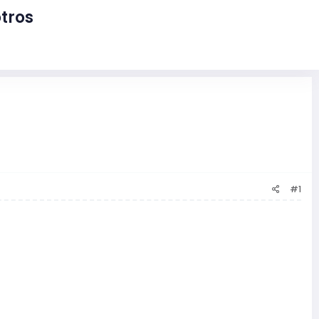
tros
#1