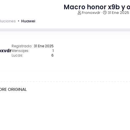
Macro honor x9b y o
I
F
Fronoxvdr
31 Ene 2025
n
e
luciones
Huawei
i
c
c
h
i
a
a
d
d
e
Registrado
31 Ene 2025
o
i
oxvdr
Mensajes
1
r
n
Lucas
6
d
i
e
c
l
i
t
o
e
m
ORE ORIGINAL
a