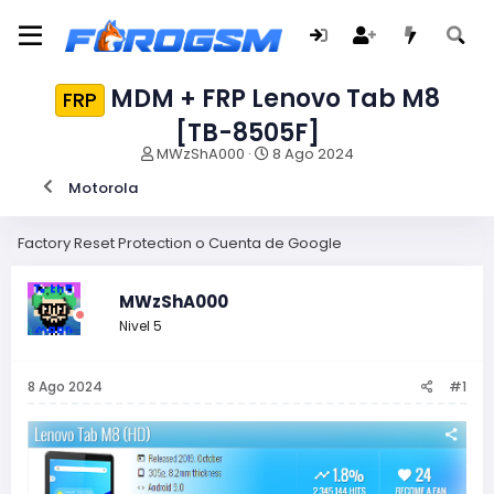
MDM + FRP Lenovo Tab M8
FRP
[TB-8505F]
I
F
MWzShA000
8 Ago 2024
n
e
Motorola
i
c
c
h
i
a
Factory Reset Protection o Cuenta de Google
a
d
d
e
o
i
MWzShA000
r
n
Nivel 5
d
i
e
c
l
i
8 Ago 2024
#1
t
o
e
m
a