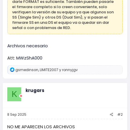
darle FORMAT es suficiente. También pueden pasarle
el fimware completo si lo creen conveniente, solo
verifiquen la versión de su equipo ya que algunos son
SS (Single Sim) y otros DS (Dual Sim), y si pasan el
fimware SS en una DS el equipo va a quedar sin dar
señal o con problemas de RED.
Archivos necesario
Att:
MWzShA000
R
gsmedinson
,
LIMITE2007
y
ronnyjgv
e
a
c
c
krugars
K
i
o
n
e
s
8 Sep 2025
#2
:
NO ME APARECEN LOS ARCHIVOS