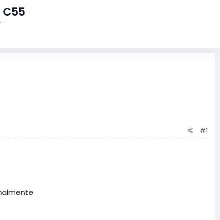
 C55
4
#1
rmalmente