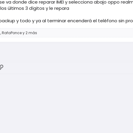
e va donde dice reparar IMEI y selecciona abajo oppo realm
s últimos 3 dígitos y le repara
o backup y todo y ya al terminar encenderá el teléfono sin pr
6
,
RafaPonce
y 2 más
ok
atsApp
Enlace