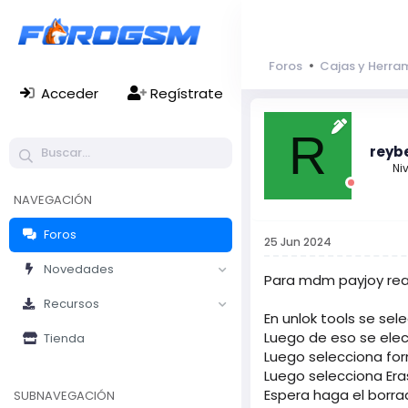
Foros
Cajas y Herra
Acceder
Regístrate
R
reyb
Niv
NAVEGACIÓN
Foros
25 Jun 2024
Novedades
Para mdm payjoy rea
Recursos
En unlok tools se se
Luego de eso se ele
Tienda
Luego selecciona fo
Luego selecciona Er
Espera haga el borr
SUBNAVEGACIÓN