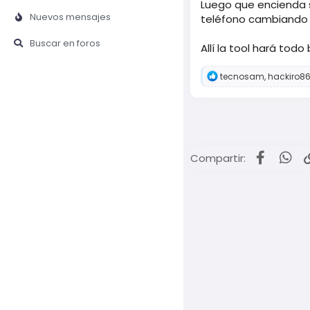
Luego que encienda s
Nuevos mensajes
teléfono cambiando lo
Buscar en foros
Allí la tool hará tod
R
tecnosam
,
hackiro8
e
a
c
c
i
o
n
Facebo
Wh
Compartir:
e
s
: