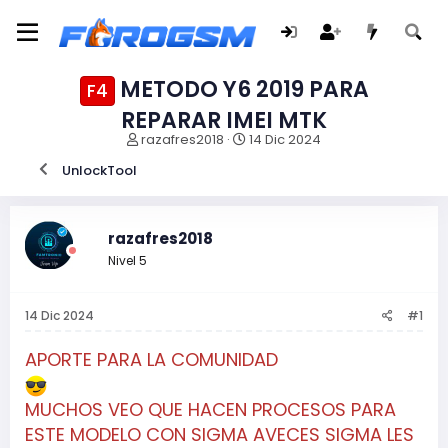
METODO Y6 2019 PARA
F4
REPARAR IMEI MTK
I
F
razafres2018
14 Dic 2024
n
e
UnlockTool
i
c
c
h
i
a
a
d
razafres2018
d
e
Nivel 5
o
i
r
n
d
i
14 Dic 2024
#1
e
c
l
i
t
o
APORTE PARA LA COMUNIDAD
e
m
MUCHOS VEO QUE HACEN PROCESOS PARA
a
ESTE MODELO CON SIGMA AVECES SIGMA LES