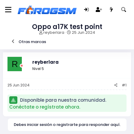
Oppo a17K test point
I
F
reyberlara
25 Jun 2024
n
e
Otras marcas
i
c
c
h
i
a
a
d
reyberlara
R
d
e
Nivel 5
o
i
r
n
d
i
25 Jun 2024
#1
e
c
l
i
t
o
Disponible para nuestra comunidad.
e
Conéctate o regístrate ahora.
m
a
Debes iniciar sesión o registrarte para responder aquí.