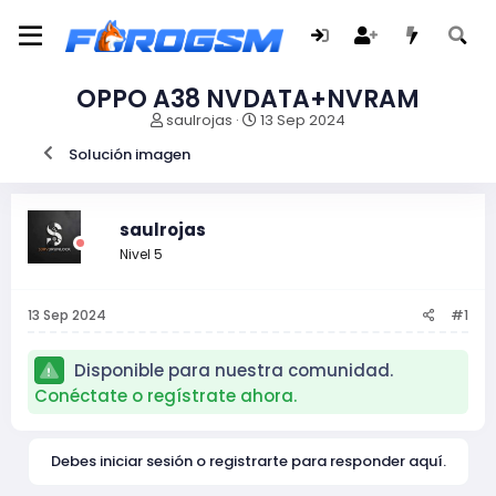
OPPO A38 NVDATA+NVRAM
I
F
saulrojas
13 Sep 2024
n
e
Solución imagen
i
c
c
h
i
a
a
d
saulrojas
d
e
Nivel 5
o
i
r
n
d
i
13 Sep 2024
#1
e
c
l
i
t
o
Disponible para nuestra comunidad.
e
Conéctate o regístrate ahora.
m
a
Debes iniciar sesión o registrarte para responder aquí.