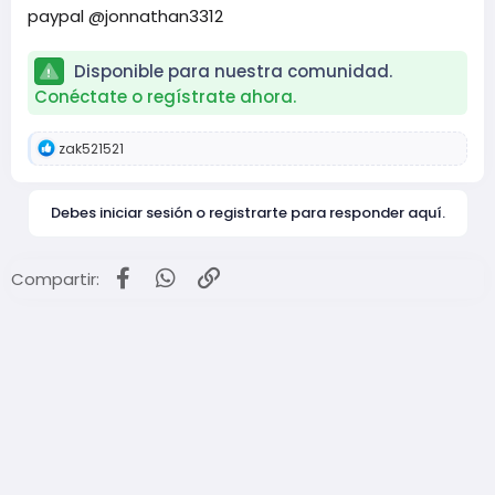
paypal @jonnathan3312
Disponible para nuestra comunidad.
Conéctate o regístrate ahora.
R
zak521521
e
a
c
Debes iniciar sesión o registrarte para responder aquí.
c
i
o
n
Facebook
WhatsApp
Enlace
Compartir:
e
s
: