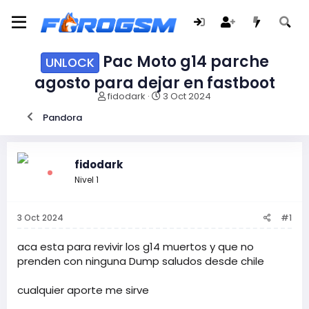
Pac Moto g14 parche
UNLOCK
agosto para dejar en fastboot
I
F
fidodark
3 Oct 2024
n
e
Pandora
i
c
c
h
i
a
a
d
fidodark
d
e
Nivel 1
o
i
r
n
d
i
3 Oct 2024
#1
e
c
l
i
t
o
aca esta para revivir los g14 muertos y que no
e
prenden con ninguna Dump saludos desde chile
m
a
cualquier aporte me sirve