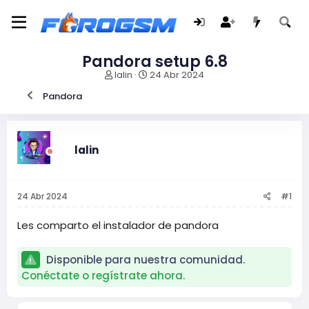
Pandora setup 6.8
I
F
lalin
24 Abr 2024
n
e
Pandora
i
c
c
h
i
a
a
d
d
e
lalin
o
i
r
n
d
i
24 Abr 2024
#1
e
c
l
i
t
o
Les comparto el instalador de pandora
e
m
Disponible para nuestra comunidad.
a
Conéctate o regístrate ahora.