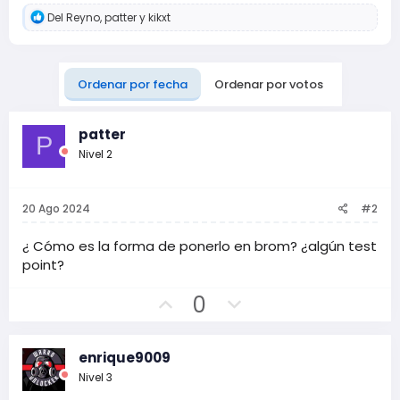
R
Del Reyno
,
patter
y
kikxt
e
a
c
c
Ordenar por fecha
Ordenar por votos
i
o
n
e
patter
P
s
Nivel 2
:
20 Ago 2024
#2
¿ Cómo es la forma de ponerlo en brom? ¿algún test
point?
V
V
0
o
o
t
t
enrique9009
o
o
Nivel 3
p
n