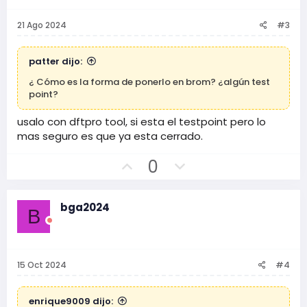
o
e
s
g
21 Ago 2024
#3
i
a
t
t
patter dijo:
i
i
¿ Cómo es la forma de ponerlo en brom? ¿algún test
v
v
point?
o
o
usalo con dftpro tool, si esta el testpoint pero lo
mas seguro es que ya esta cerrado.
V
V
0
o
o
t
t
bga2024
o
o
B
p
n
o
e
s
g
15 Oct 2024
#4
i
a
t
t
enrique9009 dijo: