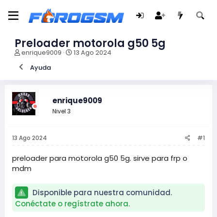
Preloader motorola g50 5g
I
F
enrique9009
13 Ago 2024
n
e
Ayuda
i
c
c
h
i
a
a
d
enrique9009
d
e
Nivel 3
o
i
r
n
d
i
13 Ago 2024
#1
e
c
l
i
t
o
preloader para motorola g50 5g. sirve para frp o
e
mdm
m
a
Disponible para nuestra comunidad.
Conéctate o regístrate ahora.