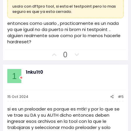
i
i
usalo con dftpro tool, si esta el testpoint pero lo mas
v
v
seguro es que ya esta cerrado.
o
o
entonces como usarlo , practicamente es un nada
ya que igual no da puerto ni brom ni testpoint ..
alguien realmente save como por lo menos hacerle
hardreset?
V
V
0
o
o
t
t
1nku1t0
o
o
1
p
n
o
e
s
g
15 Oct 2024
#5
i
a
t
t
si es un preloader es porque es mtk! y por lo que se
ve trae su DA y su AUTH dicho entonces deben
i
i
ingresar esos archivos en la tool con la que le
v
v
trabajaras y seleccionar modo preloader y solo