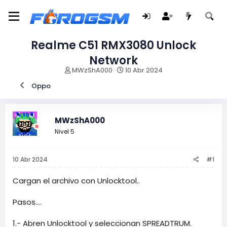
Realme C51 RMX3080 Unlock
Network
I
F
MWzShA000
10 Abr 2024
n
e
Oppo
i
c
c
h
i
a
a
d
MWzShA000
d
e
Nivel 5
o
i
r
n
d
i
10 Abr 2024
#1
e
c
l
i
t
o
Cargan el archivo con Unlocktool..
e
m
Pasos....
a
1.- Abren Unlocktool y seleccionan SPREADTRUM.