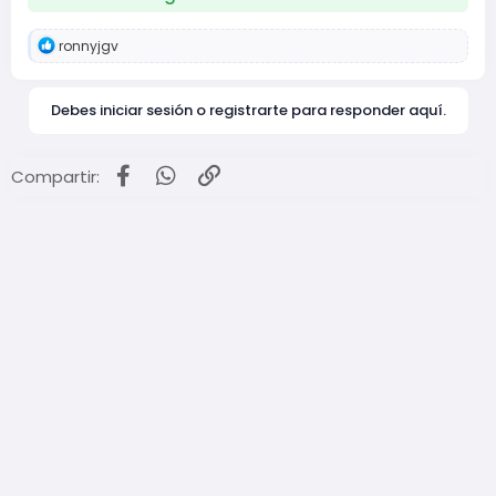
R
ronnyjgv
e
a
c
Debes iniciar sesión o registrarte para responder aquí.
c
i
o
n
Facebook
WhatsApp
Enlace
Compartir:
e
s
: