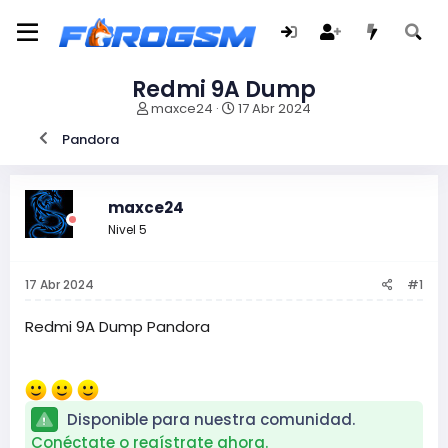
Redmi 9A Dump
I
F
maxce24
17 Abr 2024
n
e
Pandora
i
c
c
h
i
a
a
d
maxce24
d
e
Nivel 5
o
i
r
n
d
i
17 Abr 2024
#1
e
c
l
i
t
o
Redmi 9A Dump Pandora
e
m
a
Disponible para nuestra comunidad.
Conéctate o regístrate ahora.