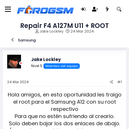
Repair F4 A127M U11 + ROOT
I
F
Jake Lockley
24 Mar 2024
n
e
Samsung
i
c
c
h
i
a
a
d
Jake Lockley
d
e
Nivel 5
Miembro del equipo
o
i
r
n
d
i
24 Mar 2024
#1
e
c
l
i
t
o
Hola amigos, en esta oportunidad les traigo
e
el root para el Samsung A12 con su root
m
respectivo
a
Para que no estén sufriendo al crearlo.
Solo deben bajar los dos enlaces de abajo.