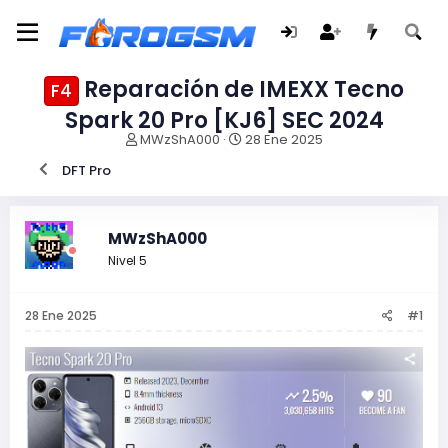
Reparación de IMEXX Tecno
F4
Spark 20 Pro [KJ6] SEC 2024
I
F
MWzShA000
28 Ene 2025
n
e
DFT Pro
i
c
c
h
i
a
a
d
MWzShA000
d
e
Nivel 5
o
i
r
n
d
i
28 Ene 2025
#1
e
c
l
i
t
o
e
m
a