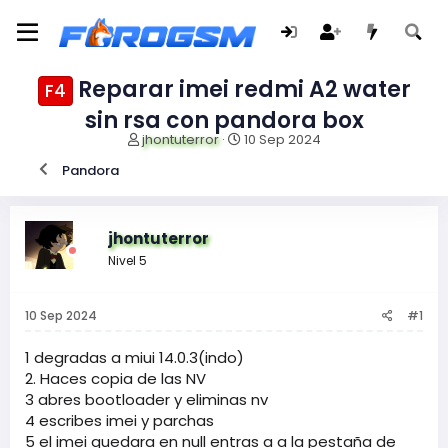
Reparar imei redmi A2 water
F4
sin rsa con pandora box
I
F
jhontuterror
10 Sep 2024
n
e
Pandora
i
c
c
h
i
a
a
d
jhontuterror
d
e
Nivel 5
o
i
r
n
d
i
10 Sep 2024
#1
e
c
l
i
t
o
1 degradas a miui 14.0.3(indo)
e
2. Haces copia de las NV
m
3 abres bootloader y eliminas nv
a
4 escribes imei y parchas
5 el imei quedara en null entras a a la pestaña de