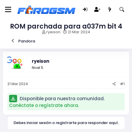
ROM parchada para a037m bit 4
I
F
ryeison
21 Mar 2024
n
e
Pandora
i
c
c
h
i
a
a
d
ryeison
d
e
Nivel 5
o
i
r
n
d
i
21 Mar 2024
#1
e
c
l
i
t
o
Disponible para nuestra comunidad.
e
Conéctate o regístrate ahora.
m
a
Debes iniciar sesión o registrarte para responder aquí.