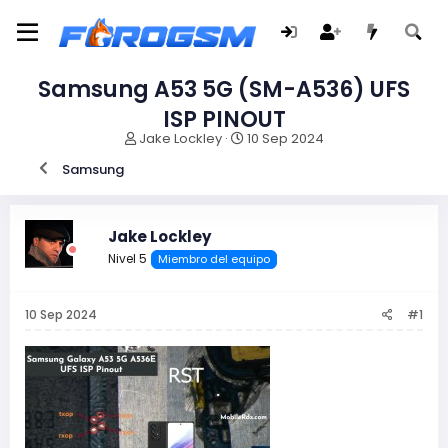
Samsung A53 5G (SM-A536) UFS
ISP PINOUT
I
F
Jake Lockley
10 Sep 2024
n
e
Samsung
i
c
c
h
i
a
a
d
Jake Lockley
d
e
Nivel 5
Miembro del equipo
o
i
r
n
d
i
10 Sep 2024
#1
e
c
l
i
t
o
e
m
a