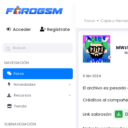
Foros
Cajas y Herra
Acceder
Regístrate
MWz
Ni
NAVEGACIÓN
Foros
8 Abr 2024
Novedades
El archivo es pesado
Recursos
Créditos al compañe
Tienda
Link sabrosón:
D
SUBNAVEGACIÓN