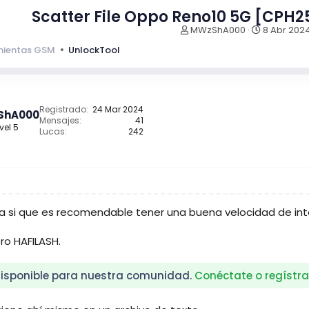
Scatter File Oppo Reno10 5G [CPH
I
F
MWzShA000
8 Abr 202
n
e
mientas GSM
UnlockTool
i
c
c
h
i
a
a
d
d
e
Registrado
24 Mar 2024
ShA000
o
i
Mensajes
41
vel 5
r
n
Lucas
242
d
i
e
c
l
i
t
o
e
m
 a si que es recomendable tener una buena velocidad de int
a
ro HAFILASH.
isponible para nuestra comunidad.
Conéctate o regístra