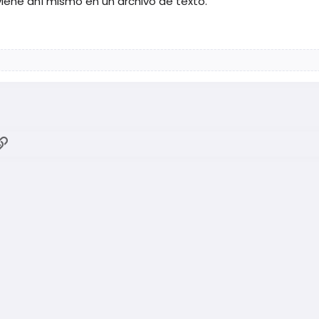
viene ahí mismo en un archivo de texto.
ok
atsApp
Enlace