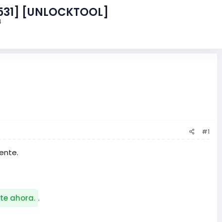
2531] [UNLOCKTOOL]
4
#1
ente.
te ahora.
.