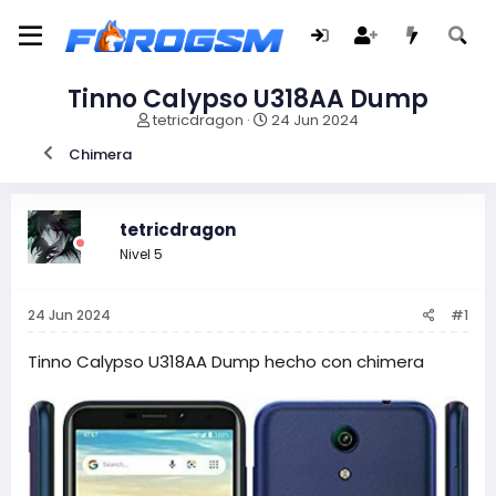
Tinno Calypso U318AA Dump
I
F
tetricdragon
24 Jun 2024
n
e
Chimera
i
c
c
h
i
a
a
d
tetricdragon
d
e
Nivel 5
o
i
r
n
d
i
24 Jun 2024
#1
e
c
l
i
t
o
Tinno Calypso U318AA Dump hecho con chimera
e
m
a