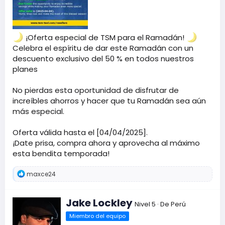
¡Oferta especial de TSM para el Ramadán!
Celebra el espíritu de dar este Ramadán con un
descuento exclusivo del 50 % en todos nuestros
planes
No pierdas esta oportunidad de disfrutar de
increíbles ahorros y hacer que tu Ramadán sea aún
más especial.
Oferta válida hasta el [04/04/2025].
¡Date prisa, compra ahora y aprovecha al máximo
esta bendita temporada!
R
maxce24
e
a
c
E
Jake Lockley
Nivel 5
·
De
Perú
c
s
i
Miembro del equipo
c
o