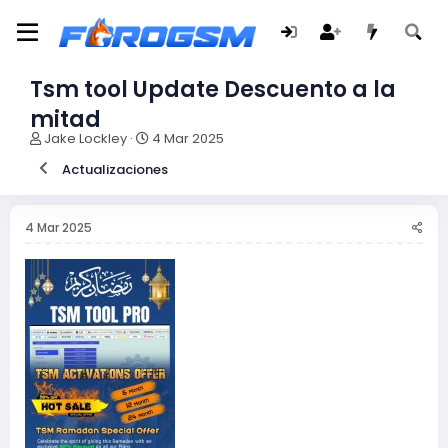
Tsm tool Update Descuento a la
mitad
I
F
Jake Lockley
4 Mar 2025
n
e
Actualizaciones
i
c
c
h
i
a
a
d
4 Mar 2025
d
e
o
i
r
n
d
i
e
c
l
i
t
o
e
m
a