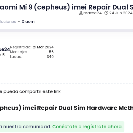
iaomi Mi 9 (cepheus) imei Repair Dual
I
F
maxce24
24 Jun 2024
n
e
luciones
Xiaomi
i
c
c
h
i
a
a
d
d
e
Registrado
21 Mar 2024
ce24
o
i
Mensajes
56
l 5
r
n
Lucas
340
d
i
e
c
l
i
t
o
e
m
 pueda compartir este link
a
epheus) imei Repair Dual Sim Hardware Meth
ra nuestra comunidad.
Conéctate o regístrate ahora.