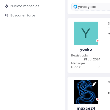
Nuevos mensajes
R
yonko
y
olfix
e
a
Buscar en foros
c
c
3
i
Y
o
n
e
s
:
yonko
Registrado
29 Jul 2024
Mensajes
1
Lucas
0
3
maxce24