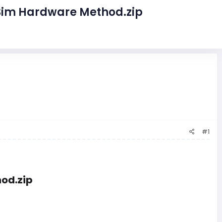
 Sim Hardware Method.zip
#1
od.zip​