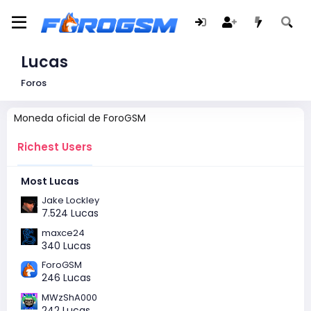
Lucas
Foros
Moneda oficial de ForoGSM
Richest Users
Most Lucas
Jake Lockley
7.524 Lucas
maxce24
340 Lucas
ForoGSM
246 Lucas
MWzShA000
242 Lucas