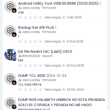
e
o
Android Utility Tool V168.00.6688 (02:02:2025)
1
l
0
c
o
r
a
e
Jake Lockley
Firmware
l
(
s
mtk
s
t
o
d
s
)
r
0
Descargas
0
1 Feb 2025
I
r
e
,
n
l
0
e
o
Backup Itel A16 PLUS
1
l
0
c
e
a
e
Jake Lockley
Firmware
o
l
(
s
1
s
t
o
c
)
r
0
Descargas
0
31 Ene 2025
I
d
r
e
,
n
l
0
u
DA File Redmi 14C [LAKE] OS1.0
l
0
c
e
e
a
e
MWzShA000
Xiaomi
o
(
s
r
FRP
s
t
o
l
c
)
r
0
Descargas
2
30 Ene 2025
d
e
,
s
n
l
0
r
u
DUMP TCL 40SE
2024-12-24
l
0
e
o
a
e
Jake Lockley
Firmware
o
(
s
e
r
TCL V4SE FRP F4
s
t
l
)
r
0
Descargas
0
24 Dic 2024
I
d
c
e
,
s
l
0
r
DUMP BG6 HALABETH UNBRICK NO ESTA PROBADA
l
0
c
e
u
o
a
e
SOLO ES COPIADA Y PEGADA NO ME HAGO
(
s
e
RESPONSABLE
BG6
s
t