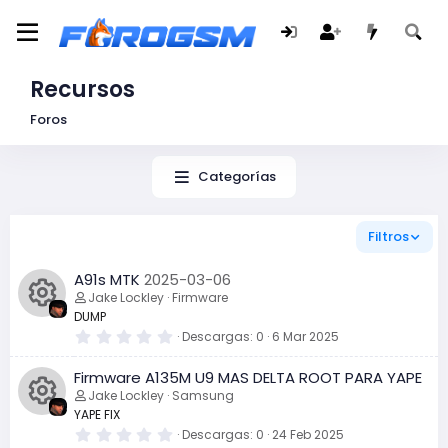
Recursos
Foros
Categorías
Filtros
A91s MTK
2025-03-06
Jake Lockley
Firmware
DUMP
0
Descargas
0
6 Mar 2025
I
,
0
Firmware A135M U9 MAS DELTA ROOT PARA YAPE
0
c
e
Jake Lockley
Samsung
s
YAPE FIX
t
o
r
0
Descargas
0
24 Feb 2025
e
,