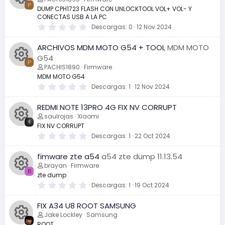
l
s
o
(
s
u
P
DUMP CPH1723 FLASH CON UNLOCKTOOL VOL+ VOL- Y
s
t
o
r
o
CONECTAS USB A LA PC
)
r
I
d
e
r
0
Descargas
0
12 Nov 2024
n
l
,
e
l
0
c
e
s
a
ARCHIVOS MDM MOTO G54 + TOOL
MDM MOTO
0
o
(
e
c
G54
s
o
s
l
P
o
)
PACHIS1890
Firmware
t
d
r
u
MDM MOTO G54
I
n
e
r
0
Descargas
1
12 Nov 2024
l
e
,
r
l
c
0
o
e
a
REDMI NOTE 13PRO 4G FIX NV CORRUPT
0
(
l
e
s
saulrojas
Xiaomi
s
o
s
d
c
)
FIX NV CORRUPT
t
r
r
0
o
Descargas
1
22 Oct 2024
I
n
e
e
,
u
l
0
e
fimware zte a54
a54 zte dump 11.13.54
l
0
c
o
l
a
e
r
brayan
Firmware
(
s
c
B
zte dump
s
t
o
d
r
s
)
r
0
Descargas
1
19 Oct 2024
I
e
,
u
n
l
0
e
e
o
FIX A34 U8 ROOT SAMSUNG
l
0
c
a
e
r
Jake Lockley
Samsung
o
l
(
s
ROOT