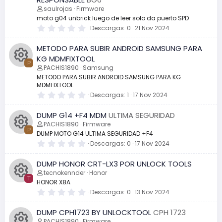
o
l
r
)
r
saulrojas
Firmware
I
c
e
moto g04 unbrick luego de leer solo da puerto SPD
n
l
r
s
l
0
Descargas
0
21 Nov 2024
c
u
a
,
o
(
0
e
o
METODO PARA SUBIR ANDROID SAMSUNG PARA
s
0
o
r
)
e
KG MDMFIXTOOL
d
c
s
P
PACHIS1890
Samsung
n
t
s
r
METODO PARA SUBIR ANDROID SAMSUNG PARA KG
I
e
u
e
MDMFIXTOOL
o
l
o
0
Descargas
1
17 Nov 2024
l
c
l
,
r
a
0
d
(
DUMP G14 +F4 MDM
ULTIMA SEGURIDAD
0
s
o
r
s
e
)
PACHIS1890
Firmware
e
s
P
DUMP MOTO G14 ULTIMA SEGURIDAD +F4
t
n
e
o
r
0
Descargas
0
17 Nov 2024
I
l
e
,
l
0
o
c
DUMP HONOR CRT-LX3 POR UNLOCK TOOLS
l
0
c
r
a
e
tecnokennder
Honor
(
s
d
u
T
HONOR X8A
s
t
o
e
)
r
0
Descargas
0
13 Nov 2024
I
e
e
,
r
n
l
0
c
DUMP CPH1723 BY UNLOCKTOOL
CPH 1723
l
0
c
a
e
PACHIS1890
Firmware