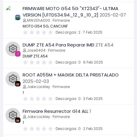
I
n
l
0
FIRMWARE MOTO G54 5G "XT2343"- ULTIMA
l
0
c
a
e
VERSION [U1TDS34.94_12_9_10_2]
2025-02-07
o
(
s
MWzShA000
Firmware
s
t
o
)
r
MOTO G54 5G, CANCUNF
d
e
0
Descargas
2
7 Feb 2025
n
l
,
l
0
e
a
DUMP ZTE A54 Para Reparar IMEI
ZTE A54
0
o
(
e
Jose0404
Firmware
s
l
s
J
)
DUMP ZTE A54
t
d
r
0
Descargas
0
6 Feb 2025
I
r
e
,
l
0
e
ROOT A055M + MAGISK DELTA PREISTALADO
l
0
c
e
a
e
2025-02-03
l
(
s
Jake Lockley
Firmware
s
t
o
c
)
r
1
I
r
e
0
Descargas
0
3 Feb 2025
n
l
u
,
l
c
0
e
a
Firmware Resurrector G14 ALL
1
0
o
(
r
e
Jake Lockley
Firmware
s
o
c
s
)
1
t
d
s
r
0
Descargas
0
2 Feb 2025
I
n
u
e
,
l
0