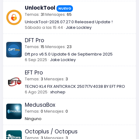
UnlockTool
NUEVO
Temas
31
Mensajes
65
UnlockTool-2026.07.27.0 Released Update !
Sábado a las 15:44
Jake Lockley
DFT Pro
Temas
15
Mensajes
23
Dft pro v6.5.0 Update 6 de Septiembre 2025
6 Sep 2025
Jake Lockley
EFT Pro
Temas
3
Mensajes
3
TECNO KL4 FIX ANTICRACK 250717V4038 BY EFT PRO
6 Ago 2025
xhohep
MedusaBox
Temas
0
Mensajes
0
Ninguno
Octoplus / Octopus
Temas
3
Mensajes
3