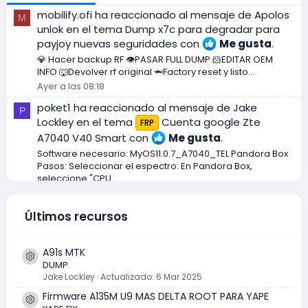
mobilify.ofi
ha reaccionado al
mensaje de Apolos
M
unlok
en el tema
Dump x7c para degradar para
payjoy nuevas seguridades
con
Me gusta
.
💎 Hacer backup RF 👁PASAR FULL DUMP 🐹EDITAR OEM
INFO 🐺Devolver rf original 🦈Factory reset y listo...
Ayer a las 08:18
poket1
ha reaccionado al
mensaje de Jake
P
Lockley
en el tema
Cuenta google Zte
FRP
A7040 V40 Smart
con
Me gusta
.
Software necesario: MyOS11.0.7_A7040_TEL Pandora Box
Pasos: Seleccionar el espectro: En Pandora Box,
seleccione "CPU...
Lunes a las 15:23
Jake Lockley
ha publicado el tema
Oppo Reno14 F
Últimos recursos
5G [CPH2743] UFS ISP Pinout
en
Oppo
.
A91s MTK
Icono del recurso
DUMP
Jake Lockley
Actualizado:
6 Mar 2025
Firmware A135M U9 MAS DELTA ROOT PARA YAPE
Icono del recurso