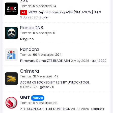
Z3X
Easy Jtag
Temas
5
Mensajes
14
magitech
23 May 2026
IMEXX Repair Samsung A21s [SM-A217M] BIT 9
F4
3 Jun 2026
zuker
DUMP OPPO A38 + REPAIR
I
israel2386
11 May 2026
PandaDNS
Ayuda con una dump para easyjtag del honor
Temas
0
Mensajes
0
W
x6b plus JDY-LX3P seguridad de diciembre
Ninguno
2025
WassyXD
Pandora
6 May 2026
Temas
60
Mensajes
204
Ayuda / Servicio Remoto: Flasheo HyperOS en
E
Firmware Dump ZTE BLADE A54
2 May 2026
atr_2000
Redmi Note 13 Pro+ 5G (zircon) - Error SLA/DA
Bypass (MT6886)
Chimera
esteban65758
6 May 2026
Temas
31
Mensajes
47
A057M KG LOCKED BIT 1 2 3 BY UNLOCKTOOL
5 Oct 2025
getse2.0
UMT
NUEVO
Temas
11
Mensajes
22
ZTE AXON 40 SE FULL DUMP NCK
28 Jul 2026
usiariox