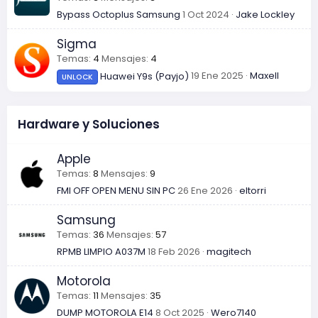
Bypass Octoplus Samsung
1 Oct 2024
Jake Lockley
Sigma
Temas
4
Mensajes
4
19 Ene 2025
Maxell
Huawei Y9s (Payjo)
UNLOCK
Hardware y Soluciones
Apple
Temas
8
Mensajes
9
FMI OFF OPEN MENU SIN PC
26 Ene 2026
eltorri
Samsung
Temas
36
Mensajes
57
RPMB LIMPIO A037M
18 Feb 2026
magitech
Motorola
Temas
11
Mensajes
35
DUMP MOTOROLA E14
8 Oct 2025
Wero7140