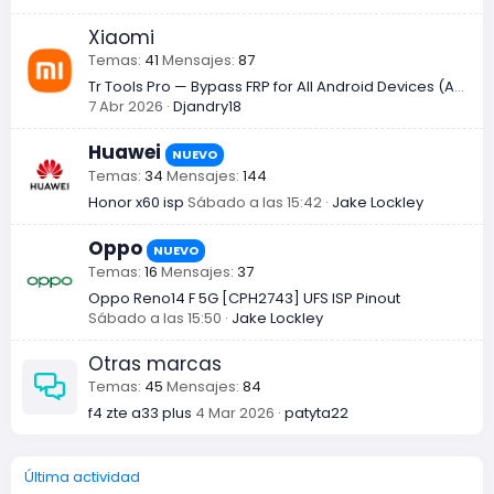
Xiaomi
Temas
41
Mensajes
87
Tr Tools Pro — Bypass FRP for All Android Devices (Android 16 Supported)
7 Abr 2026
Djandry18
Huawei
NUEVO
Temas
34
Mensajes
144
Honor x60 isp
Sábado a las 15:42
Jake Lockley
Oppo
NUEVO
Temas
16
Mensajes
37
Oppo Reno14 F 5G [CPH2743] UFS ISP Pinout
Sábado a las 15:50
Jake Lockley
Otras marcas
Temas
45
Mensajes
84
f4 zte a33 plus
4 Mar 2026
patyta22
Última actividad