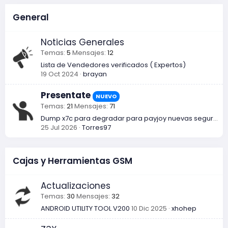
seguridades
Torres97
25 Jul 2026
General
FULL DUMP HONOR X8C (ABR-LX3)
F
UNLOCK
DEGRADAR PARA MDM
Noticias Generales
frankee24
21 Jul 2026
Temas
5
Mensajes
12
Lista de Vendedores verificados ( Expertos)
SOY UN NOVATO Y OCUPO DESBLOQUEAR
19 Oct 2024
brayan
Jake Lockley
21 Jul 2026
Presentate
NUEVO
Dump Honor X7B CLK-LX3
F
Temas
21
Mensajes
71
friman11
12 Jun 2026
Dump x7c para degradar para payjoy nuevas seguridades
25 Jul 2026
Torres97
dump reno 12f degradar
magitech
6 Jun 2026
IMEXX Repair Samsung A21s [SM-A217M]
Cajas y Herramientas GSM
F4
BIT 9
zuker
3 Jun 2026
Actualizaciones
Temas
30
Mensajes
32
FIRMWARE STOCK HUAWEI P50 PRO JAD-LX9
S
ANDROID UTILITY TOOL V200
10 Dic 2025
xhohep
santicell
31 May 2026
Tengo una dump de F64 y quiero usarla en