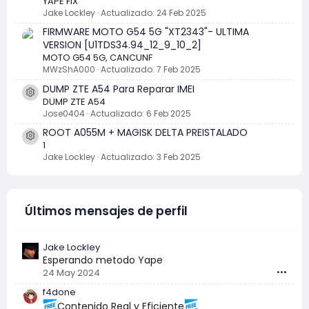
YAPE FIX
Jake Lockley
Actualizado:
24 Feb 2025
FIRMWARE MOTO G54 5G "XT2343"- ULTIMA
Sábado a las 15:50
VERSION [U1TDS34.94_12_9_10_2]
MOTO G54 5G, CANCUNF
Jake Lockley
ha publicado el tema
UnlockTool-
MWzShA000
Actualizado:
7 Feb 2025
2026.07.27.0 Released Update !
en
UnlockTool
.
DUMP ZTE A54 Para Reparar IMEI
Aquí tienes la traducción al español del texto
Icono del recurso
DUMP ZTE A54
proporcionado: SOPORTE PARA BOOT RAMDISK DE CHIPS
Jose0404
Actualizado:
6 Feb 2025
APPLE A12/A13 Respaldar Código de...
ROOT A055M + MAGISK DELTA PREISTALADO
Icono del recurso
1
Jake Lockley
Actualizado:
3 Feb 2025
Últimos mensajes de perfil
Jake Lockley
Esperando metodo Yape
24 May 2024
•••
f4done
Sábado a las 15:44
Contenido Real y Eficiente