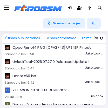
Nuevos mensajes
Últimas publicaciones
Lo más comentado
Lo más visto
Oppo Reno14 F 5G [CPH2743] UFS ISP Pinout
Jake Lockley
Sábado a las 15:50
UnlockTool-2026.07.27.0 Released Update !
Jake Lockley
Sábado a las 15:44
Honor x60 isp
Jake Lockley
Sábado a las 15:42
ZTE AXON 40 SE FULL DUMP NCK
U
usiariox
28 Jul 2026
Dump x7c para degradar para payjoy nuevas
T