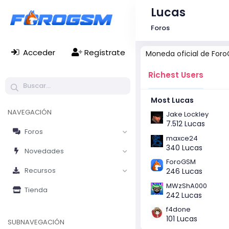
Lucas
Foros
Acceder
Regístrate
Moneda oficial de For
Richest Users
Most Lucas
NAVEGACIÓN
Jake Lockley
7.512 Lucas
Foros
maxce24
340 Lucas
Novedades
ForoGSM
Recursos
246 Lucas
MWzShA000
Tienda
242 Lucas
f4done
101 Lucas
SUBNAVEGACIÓN